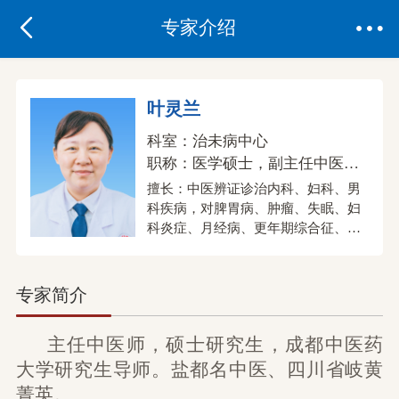


专家介绍
叶灵兰
科室：
治未病中心
职称：
医学硕士，副主任中医师，中共党员
擅长：中医辨证诊治内科、妇科、男
科疾病，对脾胃病、肿瘤、失眠、妇
科炎症、月经病、更年期综合征、女
性内分泌失调、小儿厌食、前列腺疾
病、阳痿有独到见解，专攻女性、老
年人体质调理。
专家简介
主任中医师，
硕士
研究生
，
成都中医药
大学研究生导师。
盐都名中医
、
四川省岐
黄
菁英。