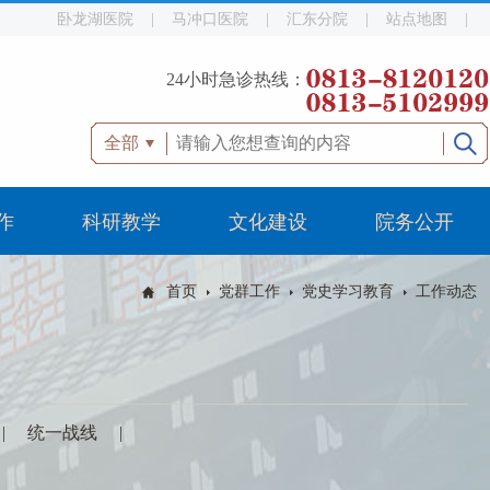
卧龙湖医院
|
马冲口医院
|
汇东分院
|
站点地图
|
24小时急诊热线：
全部
作
科研教学
文化建设
院务公开
首页
党群工作
党史学习教育
工作动态
|
统一战线
|