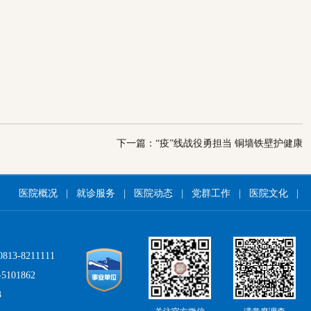
下一篇：“疫”线战役勇担当 铜墙铁壁护健康
医院概况
|
就诊服务
|
医院动态
|
党群工作
|
医院文化
|
8211111
01862
3