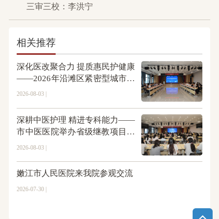
三审三校：李洪宁
相关推荐
深化医改聚合力 提质惠民护健康
——2026年沿滩区紧密型城市医
疗集团理事会会议在市中医医院
2026-08-03 |
召开
深耕中医护理 精进专科能力——
市中医医院举办省级继教项目培
训班暨义诊活动
2026-08-03 |
嫩江市人民医院来我院参观交流
2026-07-30 |