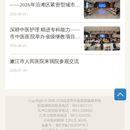
——2026年沿滩区紧密型城市医
疗集团理事会会议在市中医医院
2026-08-03 |
召开
深耕中医护理 精进专科能力——
市中医医院举办省级继教项目培
训班暨义诊活动
2026-08-03 |
嫩江市人民医院来我院参观交流
2026-07-30 |
CopyRight © 2008-2026自贡市中医医院版权所有
卧龙湖医院联系电话：0813-8211111
马冲口医院联系电话：0813-5101862
汇东分院联系电话：0813-8204293
川中医药网审【2012】063号
备案号：蜀ICP备12028707号-7